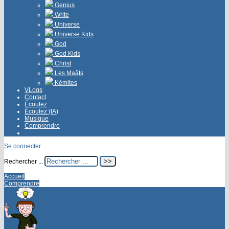
Genius
Write
Universe
Universe Kids
God
God Kids
Christ
Les Maâts
Kémites
VLogs
Contact
Écoutez
Écoutez (IA)
Musique
Comprendre
Se connecter
Rechercher ...
Accueil
Comprendre