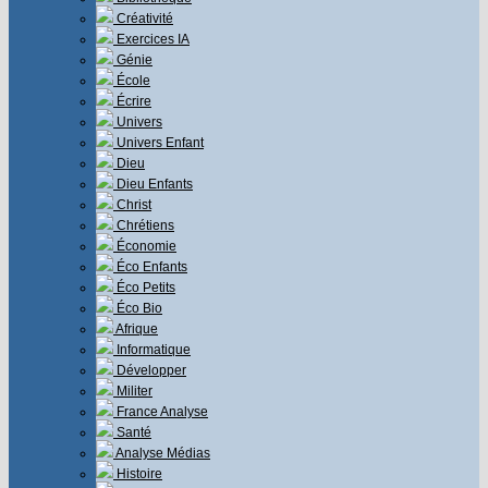
Créativité
Exercices IA
Génie
École
Écrire
Univers
Univers Enfant
Dieu
Dieu Enfants
Christ
Chrétiens
Économie
Éco Enfants
Éco Petits
Éco Bio
Afrique
Informatique
Développer
Militer
France Analyse
Santé
Analyse Médias
Histoire