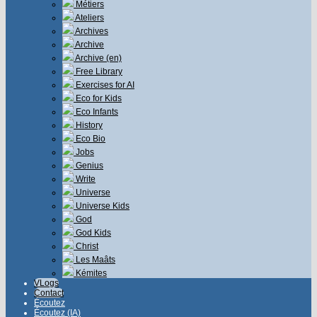
Métiers
Ateliers
Archives
Archive
Archive (en)
Free Library
Exercises for AI
Eco for Kids
Eco Infants
History
Eco Bio
Jobs
Genius
Write
Universe
Universe Kids
God
God Kids
Christ
Les Maâts
Kémites
VLogs
Contact
Écoutez
Écoutez (IA)