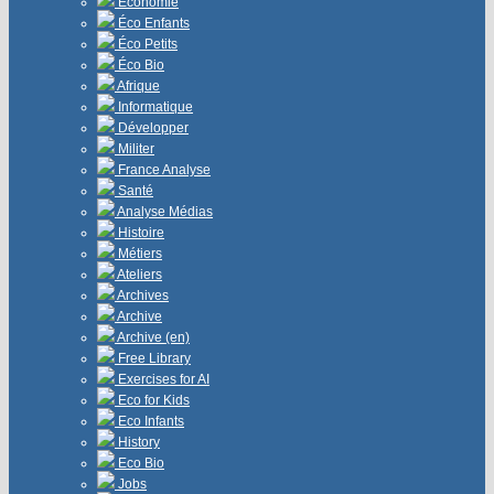
Économie
Éco Enfants
Éco Petits
Éco Bio
Afrique
Informatique
Développer
Militer
France Analyse
Santé
Analyse Médias
Histoire
Métiers
Ateliers
Archives
Archive
Archive (en)
Free Library
Exercises for AI
Eco for Kids
Eco Infants
History
Eco Bio
Jobs