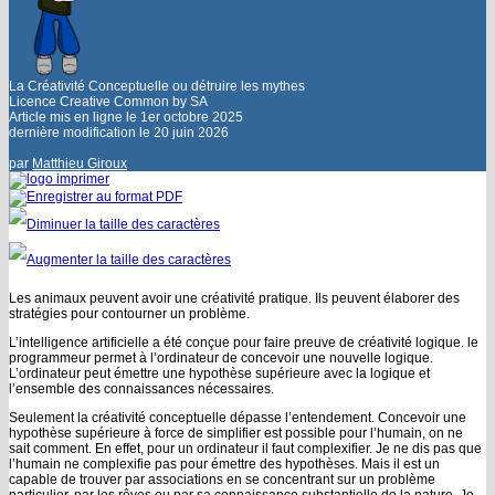
La Créativité Conceptuelle ou détruire les mythes
Licence Creative Common by SA
Article mis en ligne le
1er octobre 2025
dernière modification le 20 juin 2026
par
Matthieu Giroux
Les animaux peuvent avoir une créativité pratique. Ils peuvent élaborer des
stratégies pour contourner un problème.
L’intelligence artificielle a été conçue pour faire preuve de créativité logique. le
programmeur permet à l’ordinateur de concevoir une nouvelle logique.
L’ordinateur peut émettre une hypothèse supérieure avec la logique et
l’ensemble des connaissances nécessaires.
Seulement la créativité conceptuelle dépasse l’entendement. Concevoir une
hypothèse supérieure à force de simplifier est possible pour l’humain, on ne
sait comment. En effet, pour un ordinateur il faut complexifier. Je ne dis pas que
l’humain ne complexifie pas pour émettre des hypothèses. Mais il est un
capable de trouver par associations en se concentrant sur un problème
particulier, par les rêves ou par sa connaissance substantielle de la nature. Je