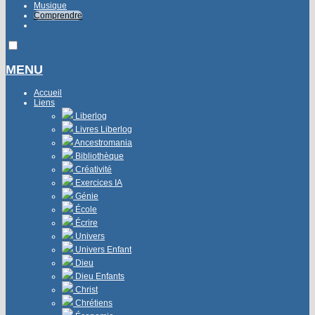
Musique
Comprendre
MENU
Accueil
Liens
Liberlog
Livres Liberlog
Ancestromania
Bibliothèque
Créativité
Exercices IA
Génie
École
Écrire
Univers
Univers Enfant
Dieu
Dieu Enfants
Christ
Chrétiens