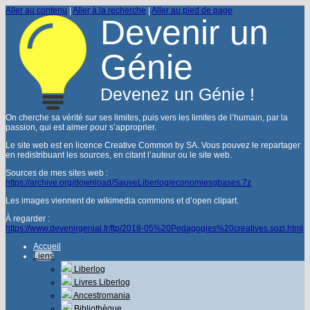
Aller au contenu
|
Aller à la recherche
|
Aller au pied de page
Devenir un
Génie
Devenez un Génie !
On cherche sa vérité sur ses limites, puis vers les limites de l’humain, par la
passion, qui est aimer pour s’approprier.
Le site web est en licence Creative Common by SA. Vous pouvez le repartager
en redistribuant les sources, en citant l’auteur ou le site web.
Sources de mes sites web :
https://archive.org/download/SauveLiberlog/economiesgbases.7z
Les images viennent de wikimedia commons et d’open clipart.
À regarder :
https://www.devenirgenial.fr/ftp/2018-05%20Pedagogies%20creatives.sozi.html
Accueil
Liens
Liberlog
Livres Liberlog
Ancestromania
Bibliothèque